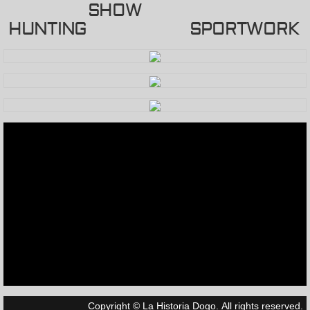
SHOW
HUNTING SPORTWORK
Chapeca
Rastra
Calista
Quiquita
Our Bloodline
Videos
Hunting
Puppies
Copyright © La Historia Dogo. All rights reserved.