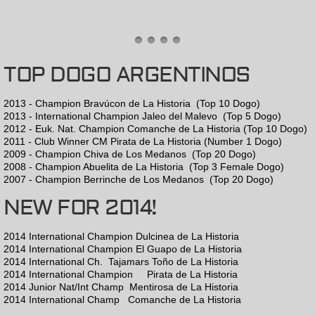
Don Quijote
Suavemente
TOP DOGO ARGENTINOS
Stud Service
2013 - Champion Bravúcon de La Historia (Top 10 Dogo)
2013 - International Champion Jaleo del Malevo (Top 5 Dogo)
2012 - Euk. Nat. Champion Comanche de La Historia (Top 10 Dogo)
Females
2011 - Club Winner CM Pirata de La Historia (Number 1 Dogo)
2009 - Champion Chiva de Los Medanos (Top 20 Dogo)
Pirata
2008 - Champion Abuelita de La Historia (Top 3 Female Dogo)
2007 - Champion Berrinche de Los Medanos (Top 20 Dogo)
NEW FOR 2014!
Bandolera
2014 International Champion Dulcinea de La Historia
Mentirosa
2014 International Champion El Guapo de La Historia
2014 International Ch. Tajamars Toño de La Historia
Dulcinea
2014 International Champion Pirata de La Historia
2014 Junior Nat/Int Champ Mentirosa de La Historia
2014 International Champ Comanche de La Historia
Vida Loca